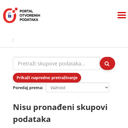
Preskoči
na
sadržaj
Skupovi podаtаkа
Prikaži napredno pretraživanje
Poredaj prema
Nisu pronađeni skupovi
podataka