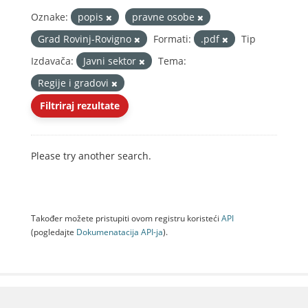
Oznake:
popis
pravne osobe
Grad Rovinj-Rovigno
Formati:
.pdf
Tip
Izdavača:
Javni sektor
Tema:
Regije i gradovi
Filtriraj rezultate
Please try another search.
Također možete pristupiti ovom registru koristeći
API
(pogledajte
Dokumenаtаcijа API-jа
).