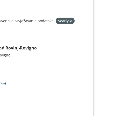
kvencija osvježavanja podataka:
yearly
Grad Rovinj-Rovigno
Rovigno
I-jа
).