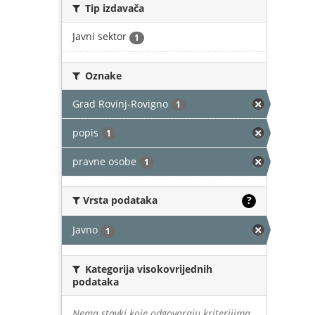
Tip izdavača
Javni sektor
1
Oznake
Grad Rovinj-Rovigno
1
popis
1
pravne osobe
1
Vrsta podataka
?
Javno
1
Kategorija visokovrijednih
podataka
Nema stavki koje odgovaraju kriterijima