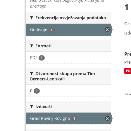
Nema stavki koje odgovaraju kriterijima
1
pretrage
Frekvencija osvježavanja podataka
Oz
Godišnje
1
Izd
Formati
Pr
PDF
1
Pre
PD
Otvorenost skupa prema Tim
Berners-Lee skali
0
1
Tako
Izdavači
Grad Rovinj-Rovigno
1