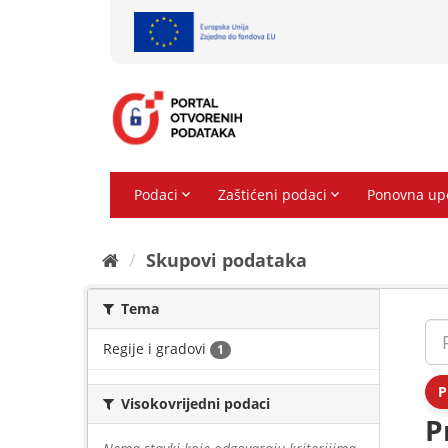
Preskoči
na
sadržaj
Skupovi podаtаkа
Tema
Regije i gradovi
1
P
Visokovrijedni podaci
P