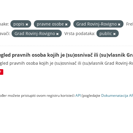
nake:
popis
pravne osobe
Grad Rovinj-Rovigno
Fre
avači:
Grad Rovinj-Rovigno
Vrsta podataka:
public
egled pravnih osoba kojih je (su)osnivač ili (su)vlasnik 
gled pravnih osoba kojih je (su)osnivač ili (su)vlasnik Grad Rovinj-
F
đer možete pristupiti ovom registru koristeći
API
(pogledajte
Dokumenаtаcijа AP