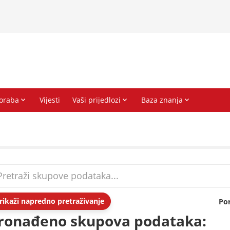
rikaži napredno pretraživanje
Po
ronađeno skupova podataka: