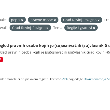
nake:
popis
pravne osobe
Grad Rovinj-Rovigno
Fre
avači:
Grad Rovinj-Rovigno
Tema:
Regije i gradovi
egled pravnih osoba kojih je (su)osnivač ili (su)vlasnik 
gled pravnih osoba kojih je (su)osnivač ili (su)vlasnik Grad Rovinj-
F
đer možete pristupiti ovom registru koristeći
API
(pogledajte
Dokumenаtаcijа AP