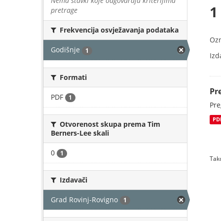
Nema stavki koje odgovaraju kriterijima
1
pretrage
Frekvencija osvježavanja podataka
Oz
Godišnje
1
Izd
Formati
Pr
PDF
1
Pre
PD
Otvorenost skupa prema Tim
Berners-Lee skali
0
1
Tako
Izdavači
Grad Rovinj-Rovigno
1