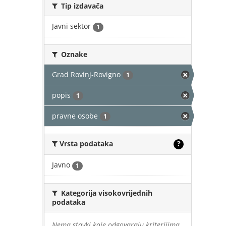
Tip izdavača
Javni sektor
1
Oznake
Grad Rovinj-Rovigno
1
popis
1
pravne osobe
1
Vrsta podataka
?
Javno
1
Kategorija visokovrijednih
podataka
Nema stavki koje odgovaraju kriterijima