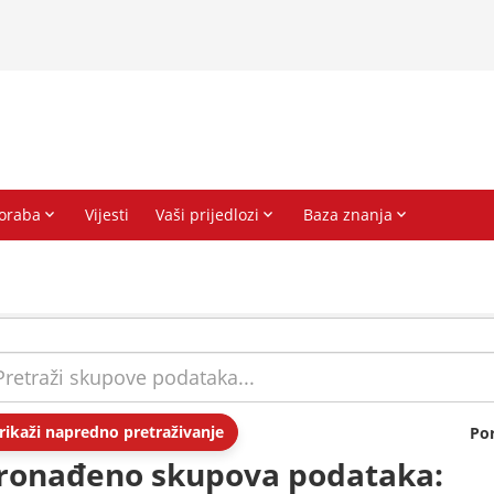
rikaži napredno pretraživanje
Po
ronađeno skupova podataka: