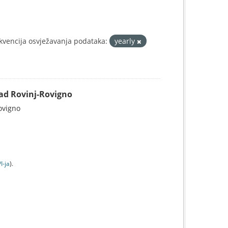
kvencija osvježavanja podataka:
yearly
Grad Rovinj-Rovigno
Rovigno
I-jа
).