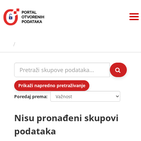
Preskoči
na
sadržaj
Skupovi podаtаkа
Prikaži napredno pretraživanje
Poredaj prema
Nisu pronađeni skupovi
podataka