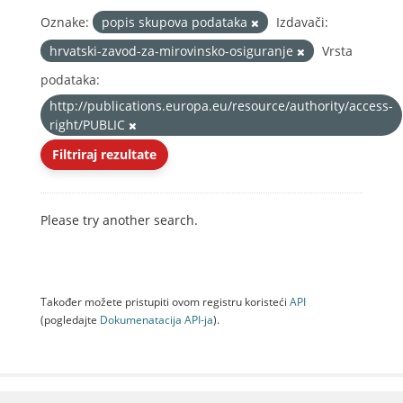
Oznake:
popis skupova podataka
Izdavači:
hrvatski-zavod-za-mirovinsko-osiguranje
Vrsta
podataka:
http://publications.europa.eu/resource/authority/access-
right/PUBLIC
Filtriraj rezultate
Please try another search.
Također možete pristupiti ovom registru koristeći
API
(pogledajte
Dokumenаtаcijа API-jа
).