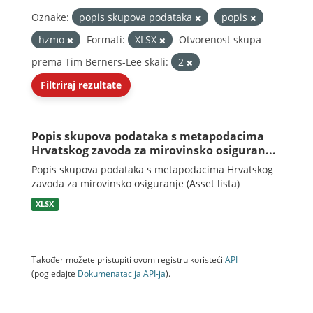
Oznake:
popis skupova podataka
popis
hzmo
Formati:
XLSX
Otvorenost skupa
prema Tim Berners-Lee skali:
2
Filtriraj rezultate
Popis skupova podataka s metapodacima
Hrvatskog zavoda za mirovinsko osiguran...
Popis skupova podataka s metapodacima Hrvatskog
zavoda za mirovinsko osiguranje (Asset lista)
XLSX
Također možete pristupiti ovom registru koristeći
API
(pogledajte
Dokumenаtаcijа API-jа
).