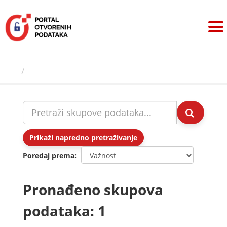
Preskoči
na
sadržaj
Skupovi podаtаkа
Prikaži napredno pretraživanje
Poredaj prema
Pronađeno skupova
podataka: 1