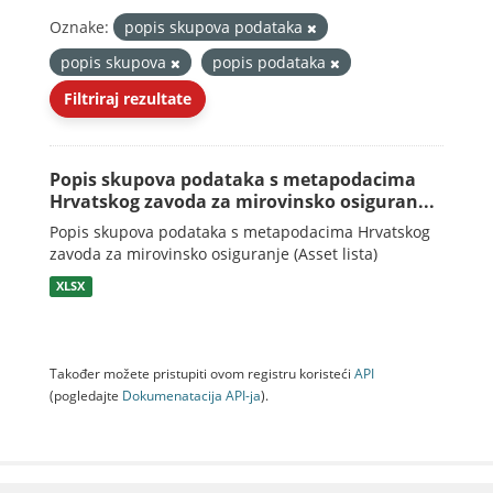
Oznake:
popis skupova podataka
popis skupova
popis podataka
Filtriraj rezultate
Popis skupova podataka s metapodacima
Hrvatskog zavoda za mirovinsko osiguran...
Popis skupova podataka s metapodacima Hrvatskog
zavoda za mirovinsko osiguranje (Asset lista)
XLSX
Također možete pristupiti ovom registru koristeći
API
(pogledajte
Dokumenаtаcijа API-jа
).