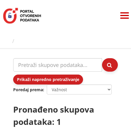
Preskoči
na
sadržaj
Skupovi podаtаkа
Prikaži napredno pretraživanje
Poredaj prema
Pronađeno skupova
podataka: 1