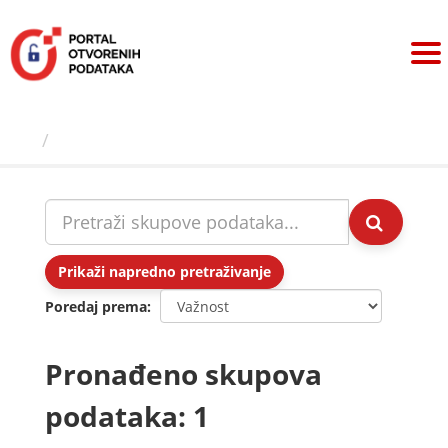
Preskoči
na
sadržaj
Skupovi podаtаkа
Prikaži napredno pretraživanje
Poredaj prema
Pronađeno skupova
podataka: 1