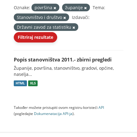
Oznake:
površina
županije
Tema:
Stanovništvo i društvo
Izdavači:
Državni zavod za statistiku
Filtriraj rezultate
Popis stanovništva 2011.- zbirni pregledi
Županije, površina, stanovništvo, gradovi, općine,
naselja...
HTML
XLS
Također možete pristupiti ovom registru koristeći
API
(pogledajte
Dokumenаtаcijа API-jа
).