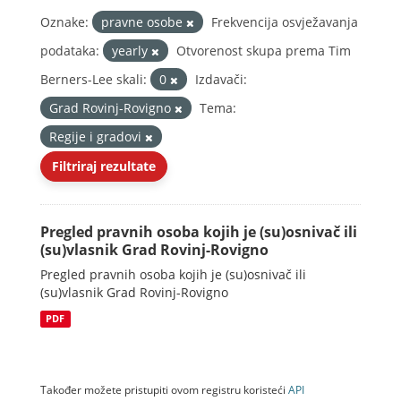
Oznake:
pravne osobe
Frekvencija osvježavanja
podataka:
yearly
Otvorenost skupa prema Tim
Berners-Lee skali:
0
Izdavači:
Grad Rovinj-Rovigno
Tema:
Regije i gradovi
Filtriraj rezultate
Pregled pravnih osoba kojih je (su)osnivač ili
(su)vlasnik Grad Rovinj-Rovigno
Pregled pravnih osoba kojih je (su)osnivač ili
(su)vlasnik Grad Rovinj-Rovigno
PDF
Također možete pristupiti ovom registru koristeći
API