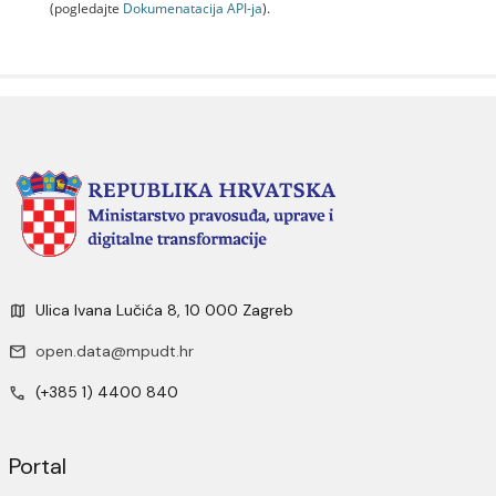
(pogledajte
Dokumenаtаcijа API-jа
).