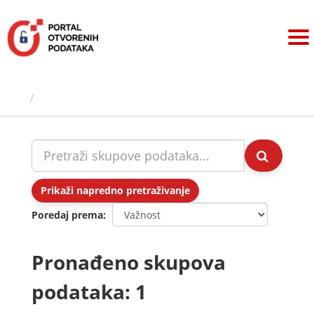
Preskoči
na
sadržaj
Skupovi podаtаkа
Prikaži napredno pretraživanje
Poredaj prema
Pronađeno skupova
podataka: 1