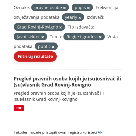
Oznake:
pravne osobe
popis
Frekvencija
osvježavanja podataka:
yearly
Izdavači:
Grad Rovinj-Rovigno
Tip Izdavača:
Javni sektor
Tema:
Regije i gradovi
Vrsta
podataka:
public
Filtriraj rezultate
Pregled pravnih osoba kojih je (su)osnivač ili
(su)vlasnik Grad Rovinj-Rovigno
Pregled pravnih osoba kojih je (su)osnivač ili
(su)vlasnik Grad Rovinj-Rovigno
PDF
Također možete pristupiti ovom registru koristeći
API