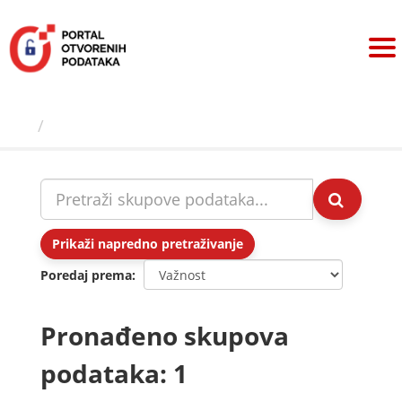
Preskoči
na
sadržaj
Skupovi podаtаkа
Prikaži napredno pretraživanje
Poredaj prema
Pronađeno skupova
podataka: 1