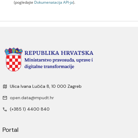
(pogledajte
Dokumenаtаcijа API-jа
).