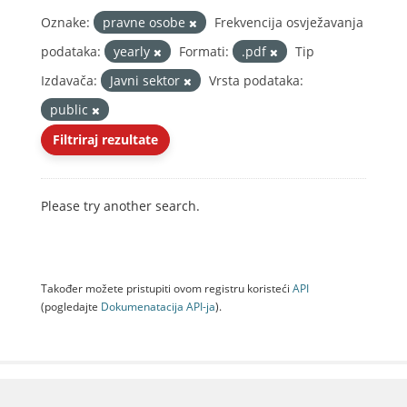
Oznake:
pravne osobe
Frekvencija osvježavanja
podataka:
yearly
Formati:
.pdf
Tip
Izdavača:
Javni sektor
Vrsta podataka:
public
Filtriraj rezultate
Please try another search.
Također možete pristupiti ovom registru koristeći
API
(pogledajte
Dokumenаtаcijа API-jа
).