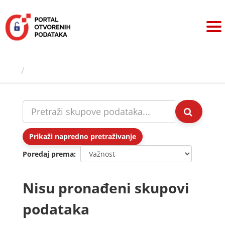
Preskoči
na
sadržaj
Skupovi podаtаkа
Prikaži napredno pretraživanje
Poredaj prema
Nisu pronađeni skupovi
podataka