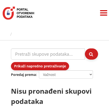
Preskoči
na
sadržaj
Skupovi podаtаkа
Prikaži napredno pretraživanje
Poredaj prema
Nisu pronađeni skupovi
podataka