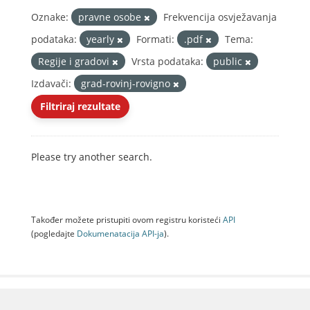
Oznake:
pravne osobe
Frekvencija osvježavanja
podataka:
yearly
Formati:
.pdf
Tema:
Regije i gradovi
Vrsta podataka:
public
Izdavači:
grad-rovinj-rovigno
Filtriraj rezultate
Please try another search.
Također možete pristupiti ovom registru koristeći
API
(pogledajte
Dokumenаtаcijа API-jа
).