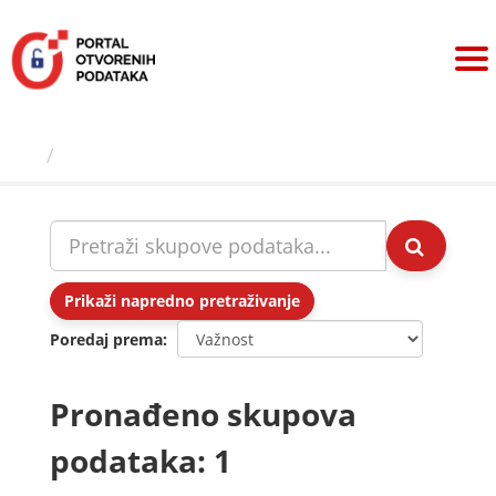
Preskoči
na
sadržaj
Skupovi podаtаkа
Prikaži napredno pretraživanje
Poredaj prema
Pronađeno skupova
podataka: 1