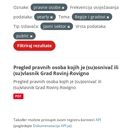
Oznake:
pravne osobe
Frekvencija osvježavanja
podataka:
yearly
Tema:
Regije i gradovi
Tip Izdavača:
Javni sektor
Vrsta podataka:
public
Filtriraj rezultate
Pregled pravnih osoba kojih je (su)osnivač ili
(su)vlasnik Grad Rovinj-Rovigno
Pregled pravnih osoba kojih je (su)osnivač ili
(su)vlasnik Grad Rovinj-Rovigno
PDF
Također možete pristupiti ovom registru koristeći
API
(pogledajte
Dokumenаtаcijа API-jа
).