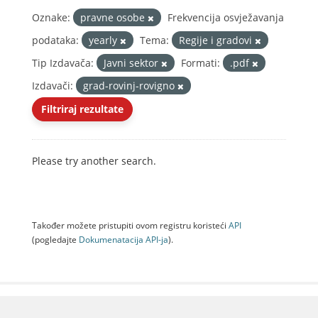
Oznake:
pravne osobe
Frekvencija osvježavanja
podataka:
yearly
Tema:
Regije i gradovi
Tip Izdavača:
Javni sektor
Formati:
.pdf
Izdavači:
grad-rovinj-rovigno
Filtriraj rezultate
Please try another search.
Također možete pristupiti ovom registru koristeći
API
(pogledajte
Dokumenаtаcijа API-jа
).