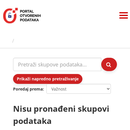
Preskoči
na
sadržaj
Skupovi podаtаkа
Prikaži napredno pretraživanje
Poredaj prema
Nisu pronađeni skupovi
podataka