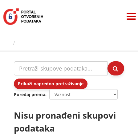
Preskoči
na
sadržaj
Skupovi podаtаkа
Prikaži napredno pretraživanje
Poredaj prema
Nisu pronađeni skupovi
podataka