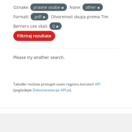
Oznake:
pravne osobe
None:
other
Formati:
.pdf
Otvorenost skupa prema Tim
Berners-Lee skali:
0
Filtriraj rezultate
Please try another search.
Također možete pristupiti ovom registru koristeći
API
(pogledajte
Dokumenаtаcijа API-jа
).