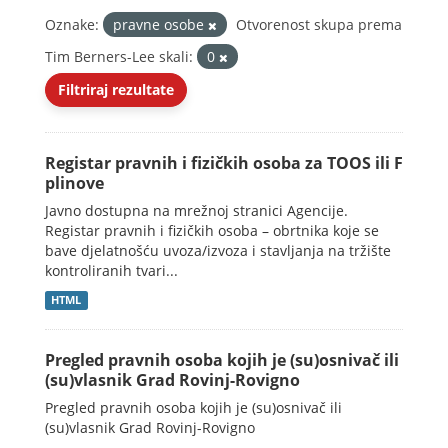
Oznake:
pravne osobe
Otvorenost skupa prema
Tim Berners-Lee skali:
0
Filtriraj rezultate
Registar pravnih i fizičkih osoba za TOOS ili F
plinove
Javno dostupna na mrežnoj stranici Agencije.
Registar pravnih i fizičkih osoba – obrtnika koje se
bave djelatnošću uvoza/izvoza i stavljanja na tržište
kontroliranih tvari...
HTML
Pregled pravnih osoba kojih je (su)osnivač ili
(su)vlasnik Grad Rovinj-Rovigno
Pregled pravnih osoba kojih je (su)osnivač ili
(su)vlasnik Grad Rovinj-Rovigno