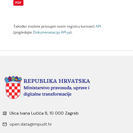
PDF
Također možete pristupiti ovom registru koristeći
API
(pogledajte
Dokumenаtаcijа API-jа
).