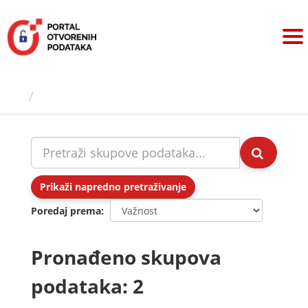
Preskoči
na
sadržaj
Skupovi podаtаkа
Prikaži napredno pretraživanje
Poredaj prema
Pronađeno skupova
podataka: 2