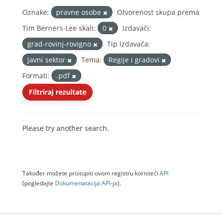
Oznake:
pravne osobe
Otvorenost skupa prema
Tim Berners-Lee skali:
0
Izdavači:
grad-rovinj-rovigno
Tip Izdavača:
Javni sektor
Tema:
Regije i gradovi
Formati:
.pdf
Filtriraj rezultate
Please try another search.
Također možete pristupiti ovom registru koristeći
API
(pogledajte
Dokumenаtаcijа API-jа
).