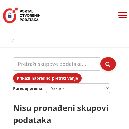
Preskoči
na
sadržaj
Skupovi podаtаkа
Prikaži napredno pretraživanje
Poredaj prema
Nisu pronađeni skupovi
podataka