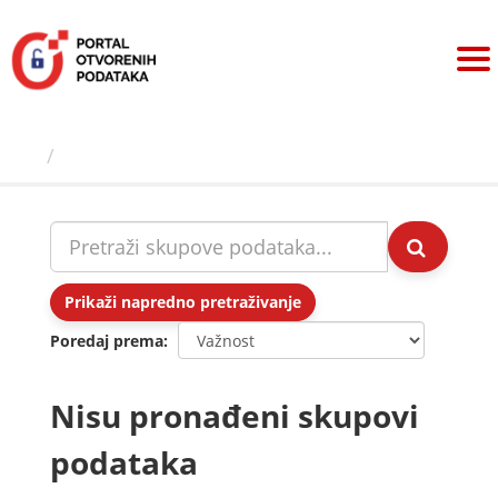
Preskoči
na
sadržaj
Skupovi podаtаkа
Prikaži napredno pretraživanje
Poredaj prema
Nisu pronađeni skupovi
podataka