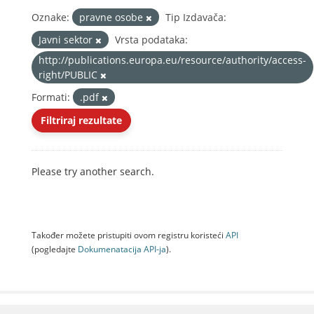
Oznake:
pravne osobe
Tip Izdavača:
Javni sektor
Vrsta podataka:
http://publications.europa.eu/resource/authority/access-
right/PUBLIC
Formati:
.pdf
Filtriraj rezultate
Please try another search.
Također možete pristupiti ovom registru koristeći
API
(pogledajte
Dokumenаtаcijа API-jа
).