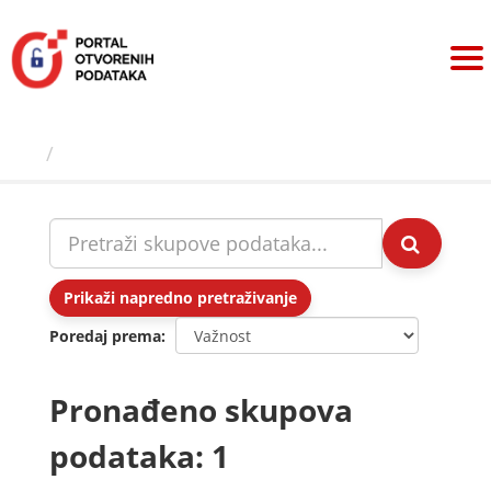
Preskoči
na
sadržaj
Skupovi podаtаkа
Prikaži napredno pretraživanje
Poredaj prema
Pronađeno skupova
podataka: 1