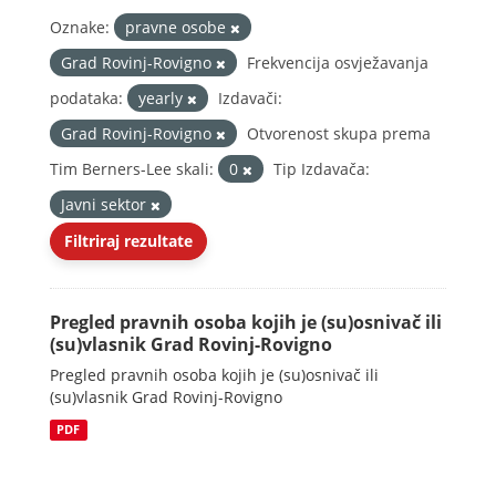
Oznake:
pravne osobe
Grad Rovinj-Rovigno
Frekvencija osvježavanja
podataka:
yearly
Izdavači:
Grad Rovinj-Rovigno
Otvorenost skupa prema
Tim Berners-Lee skali:
0
Tip Izdavača:
Javni sektor
Filtriraj rezultate
Pregled pravnih osoba kojih je (su)osnivač ili
(su)vlasnik Grad Rovinj-Rovigno
Pregled pravnih osoba kojih je (su)osnivač ili
(su)vlasnik Grad Rovinj-Rovigno
PDF