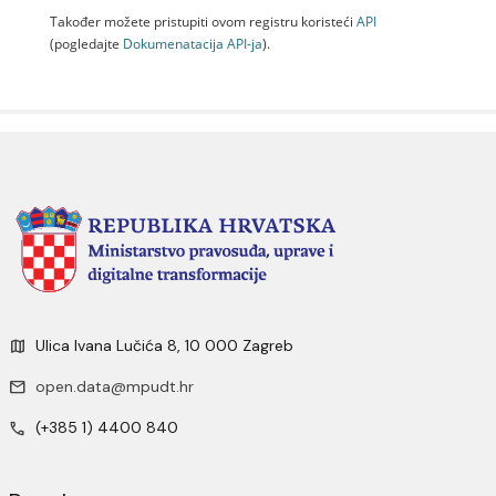
Također možete pristupiti ovom registru koristeći
API
(pogledajte
Dokumenаtаcijа API-jа
).