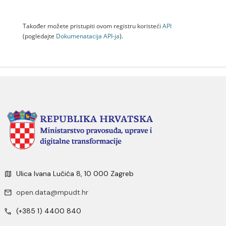
Također možete pristupiti ovom registru koristeći
API
(pogledajte
Dokumenаtаcijа API-jа
).