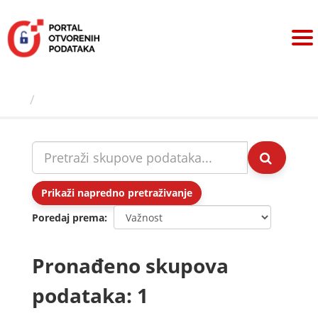
Preskoči
na
sadržaj
Skupovi podаtаkа
Prikaži napredno pretraživanje
Poredaj prema
Pronađeno skupova
podataka: 1