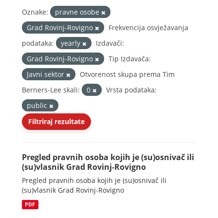
Oznake:
pravne osobe
Grad Rovinj-Rovigno
Frekvencija osvježavanja
podataka:
yearly
Izdavači:
Grad Rovinj-Rovigno
Tip Izdavača:
Javni sektor
Otvorenost skupa prema Tim
Berners-Lee skali:
0
Vrsta podataka:
public
Filtriraj rezultate
Pregled pravnih osoba kojih je (su)osnivač ili
(su)vlasnik Grad Rovinj-Rovigno
Pregled pravnih osoba kojih je (su)osnivač ili
(su)vlasnik Grad Rovinj-Rovigno
PDF