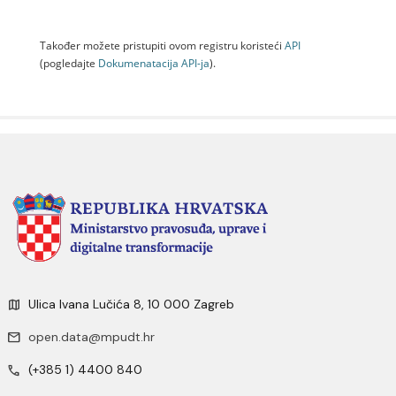
Također možete pristupiti ovom registru koristeći
API
(pogledajte
Dokumenаtаcijа API-jа
).