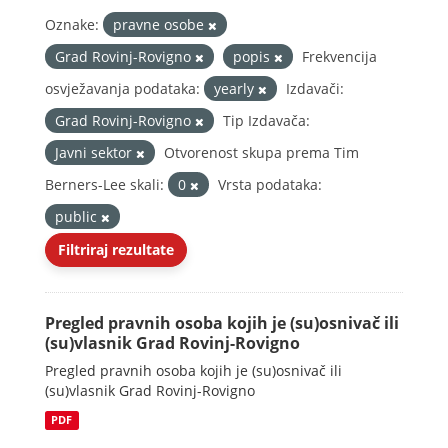
Oznake:
pravne osobe
Grad Rovinj-Rovigno
popis
Frekvencija
osvježavanja podataka:
yearly
Izdavači:
Grad Rovinj-Rovigno
Tip Izdavača:
Javni sektor
Otvorenost skupa prema Tim
Berners-Lee skali:
0
Vrsta podataka:
public
Filtriraj rezultate
Pregled pravnih osoba kojih je (su)osnivač ili
(su)vlasnik Grad Rovinj-Rovigno
Pregled pravnih osoba kojih je (su)osnivač ili
(su)vlasnik Grad Rovinj-Rovigno
PDF