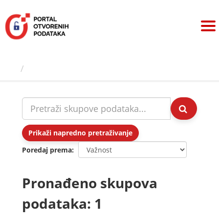
Preskoči
na
sadržaj
Skupovi podаtаkа
Prikaži napredno pretraživanje
Poredaj prema
Pronađeno skupova
podataka: 1