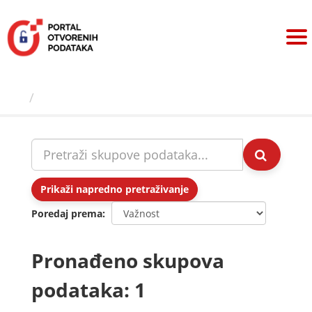
Preskoči
na
sadržaj
Skupovi podаtаkа
Prikaži napredno pretraživanje
Poredaj prema
Pronađeno skupova
podataka: 1