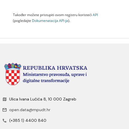
Također možete pristupiti ovom registru koristeći
API
(pogledajte
Dokumenаtаcijа API-jа
).