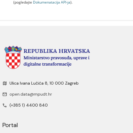
(pogledajte
Dokumenаtаcijа API-jа
).