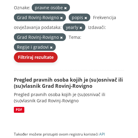
Oznake:
pravne osobe
Grad Rovinj-Rovigno
popis
Frekvencija
osvježavanja podataka:
yearly
Izdavači:
Grad Rovinj-Rovigno
Tema:
Regije i gradovi
Filtriraj rezultate
Pregled pravnih osoba kojih je (su)osnivač ili
(su)vlasnik Grad Rovinj-Rovigno
Pregled pravnih osoba kojih je (su)osnivač ili
(su)vlasnik Grad Rovinj-Rovigno
PDF
Također možete pristupiti ovom registru koristeći
API