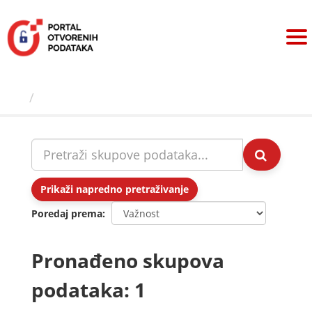
Preskoči
na
sadržaj
Skupovi podаtаkа
Prikaži napredno pretraživanje
Poredaj prema
Pronađeno skupova
podataka: 1