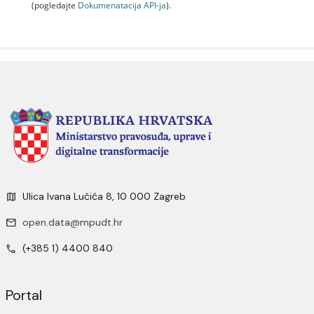
(pogledajte
Dokumenаtаcijа API-jа
).