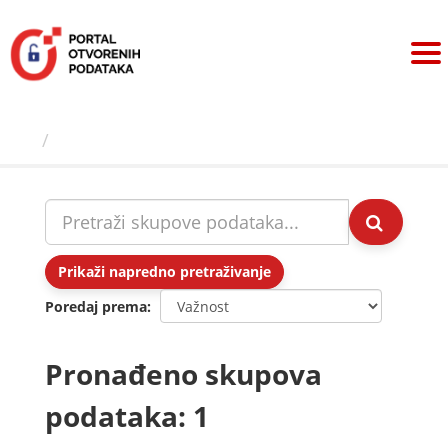
Preskoči
na
sadržaj
Skupovi podаtаkа
Prikaži napredno pretraživanje
Poredaj prema
Pronađeno skupova
podataka: 1