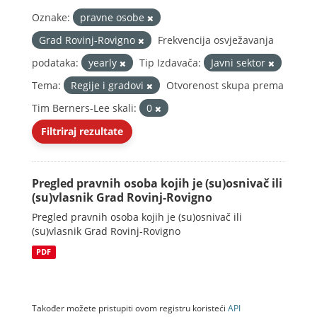
Oznake:
pravne osobe
Grad Rovinj-Rovigno
Frekvencija osvježavanja
podataka:
yearly
Tip Izdavača:
Javni sektor
Tema:
Regije i gradovi
Otvorenost skupa prema
Tim Berners-Lee skali:
0
Filtriraj rezultate
Pregled pravnih osoba kojih je (su)osnivač ili
(su)vlasnik Grad Rovinj-Rovigno
Pregled pravnih osoba kojih je (su)osnivač ili
(su)vlasnik Grad Rovinj-Rovigno
PDF
Također možete pristupiti ovom registru koristeći
API