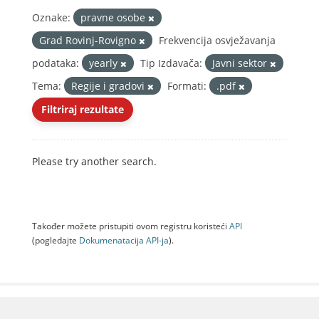
Oznake:
pravne osobe
Grad Rovinj-Rovigno
Frekvencija osvježavanja
podataka:
yearly
Tip Izdavača:
Javni sektor
Tema:
Regije i gradovi
Formati:
.pdf
Filtriraj rezultate
Please try another search.
Također možete pristupiti ovom registru koristeći
API
(pogledajte
Dokumenаtаcijа API-jа
).