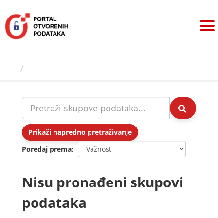
Preskoči
na
sadržaj
Skupovi podаtаkа
Prikaži napredno pretraživanje
Poredaj prema
Nisu pronađeni skupovi
podataka