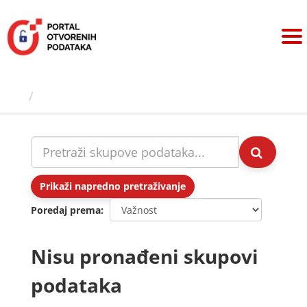
Preskoči
na
sadržaj
Skupovi podаtаkа
Prikaži napredno pretraživanje
Poredaj prema
Nisu pronađeni skupovi
podataka