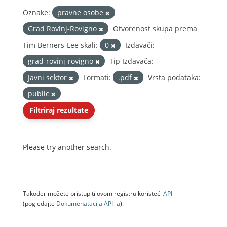
Oznake:
pravne osobe
Grad Rovinj-Rovigno
Otvorenost skupa prema
Tim Berners-Lee skali:
0
Izdavači:
grad-rovinj-rovigno
Tip Izdavača:
Javni sektor
Formati:
.pdf
Vrsta podataka:
public
Filtriraj rezultate
Please try another search.
Također možete pristupiti ovom registru koristeći
API
(pogledajte
Dokumenаtаcijа API-jа
).