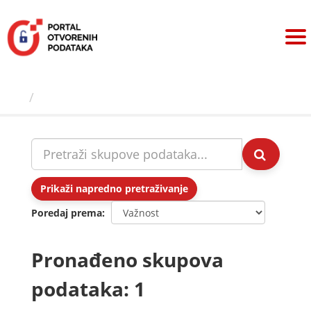
Preskoči
na
sadržaj
Skupovi podаtаkа
Prikaži napredno pretraživanje
Poredaj prema
Pronađeno skupova
podataka: 1