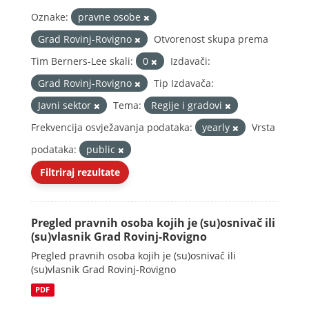
Oznake:
pravne osobe
Grad Rovinj-Rovigno
Otvorenost skupa prema
Tim Berners-Lee skali:
0
Izdavači:
Grad Rovinj-Rovigno
Tip Izdavača:
Javni sektor
Tema:
Regije i gradovi
Frekvencija osvježavanja podataka:
yearly
Vrsta
podataka:
public
Filtriraj rezultate
Pregled pravnih osoba kojih je (su)osnivač ili
(su)vlasnik Grad Rovinj-Rovigno
Pregled pravnih osoba kojih je (su)osnivač ili
(su)vlasnik Grad Rovinj-Rovigno
PDF