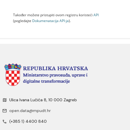
Također možete pristupiti ovom registru koristeći
API
(pogledajte
Dokumenаtаcijа API-jа
).