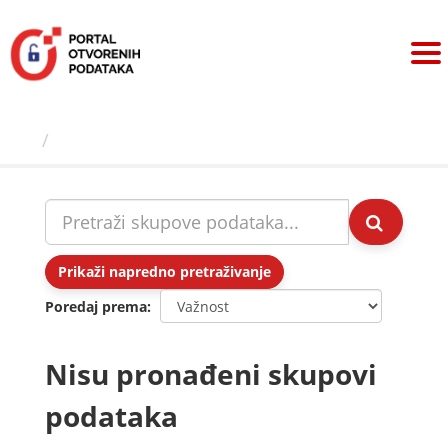
Preskoči
na
sadržaj
Skupovi podаtаkа
Prikaži napredno pretraživanje
Poredaj prema
Nisu pronađeni skupovi
podataka