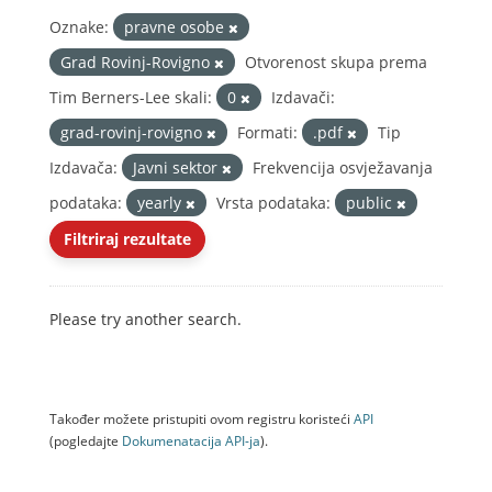
Oznake:
pravne osobe
Grad Rovinj-Rovigno
Otvorenost skupa prema
Tim Berners-Lee skali:
0
Izdavači:
grad-rovinj-rovigno
Formati:
.pdf
Tip
Izdavača:
Javni sektor
Frekvencija osvježavanja
podataka:
yearly
Vrsta podataka:
public
Filtriraj rezultate
Please try another search.
Također možete pristupiti ovom registru koristeći
API
(pogledajte
Dokumenаtаcijа API-jа
).