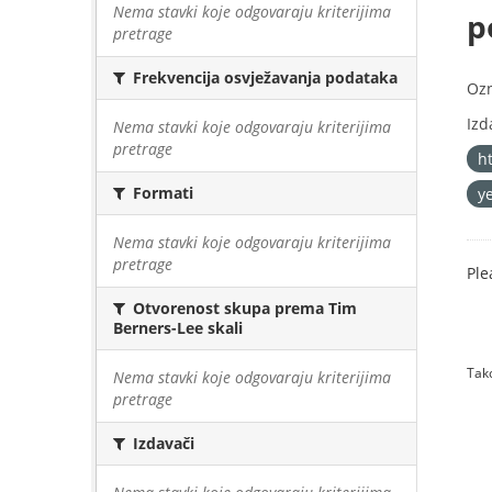
Nema stavki koje odgovaraju kriterijima
p
pretrage
Frekvencija osvježavanja podataka
Oz
Izd
Nema stavki koje odgovaraju kriterijima
pretrage
h
Formati
y
Nema stavki koje odgovaraju kriterijima
pretrage
Ple
Otvorenost skupa prema Tim
Berners-Lee skali
Tako
Nema stavki koje odgovaraju kriterijima
pretrage
Izdavači