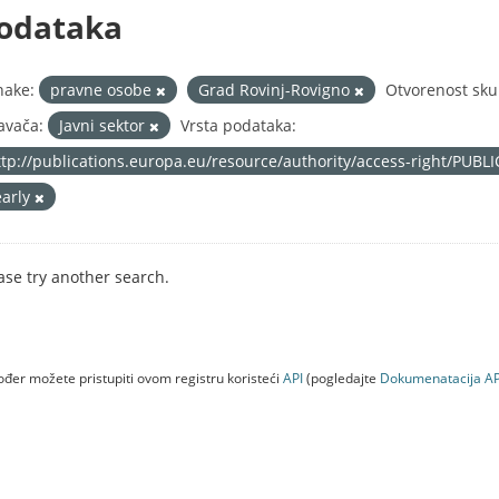
odataka
nake:
pravne osobe
Grad Rovinj-Rovigno
Otvorenost sku
avača:
Javni sektor
Vrsta podataka:
ttp://publications.europa.eu/resource/authority/access-right/PUBL
early
ase try another search.
đer možete pristupiti ovom registru koristeći
API
(pogledajte
Dokumenаtаcijа AP