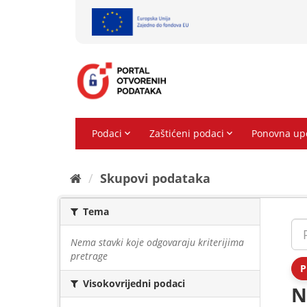
Preskoči
na
sadržaj
Skupovi podаtаkа
Tema
Nema stavki koje odgovaraju kriterijima
pretrage
P
Visokovrijedni podaci
N