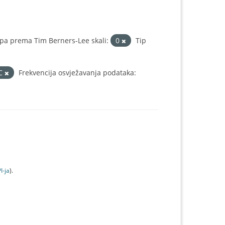
pa prema Tim Berners-Lee skali:
0
Tip
IC
Frekvencija osvježavanja podataka:
I-jа
).