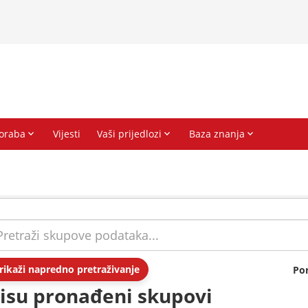
rikaži napredno pretraživanje
Po
isu pronađeni skupovi