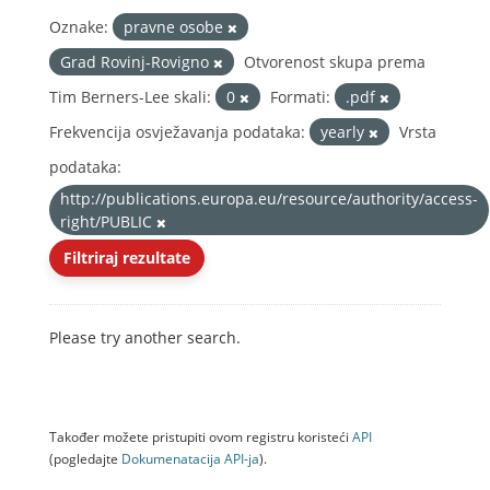
Oznake:
pravne osobe
Grad Rovinj-Rovigno
Otvorenost skupa prema
Tim Berners-Lee skali:
0
Formati:
.pdf
Frekvencija osvježavanja podataka:
yearly
Vrsta
podataka:
http://publications.europa.eu/resource/authority/access-
right/PUBLIC
Filtriraj rezultate
Please try another search.
Također možete pristupiti ovom registru koristeći
API
(pogledajte
Dokumenаtаcijа API-jа
).