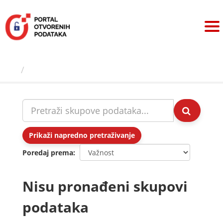
Preskoči
na
sadržaj
Skupovi podаtаkа
Prikaži napredno pretraživanje
Poredaj prema
Nisu pronađeni skupovi
podataka