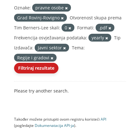
Oznake:
pravne osobe
Grad Rovinj-Rovigno
Otvorenost skupa prema
Tim Berners-Lee skali:
0
Formati:
.pdf
Frekvencija osvježavanja podataka:
yearly
Tip
Izdavača:
Javni sektor
Tema:
Regije i gradovi
Filtriraj rezultate
Please try another search.
Također možete pristupiti ovom registru koristeći
API
(pogledajte
Dokumenаtаcijа API-jа
).