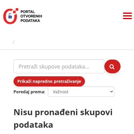
Preskoči
na
sadržaj
Skupovi podаtаkа
Prikaži napredno pretraživanje
Poredaj prema
Nisu pronađeni skupovi
podataka