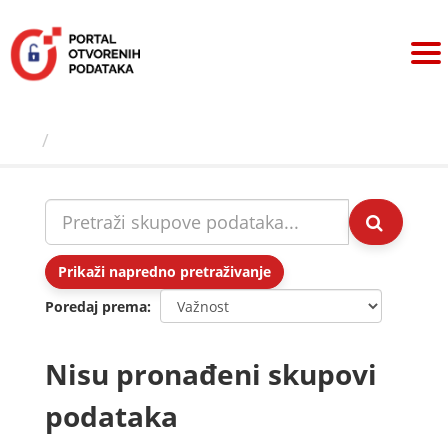
Preskoči
na
sadržaj
Skupovi podаtаkа
Prikaži napredno pretraživanje
Poredaj prema
Nisu pronađeni skupovi
podataka