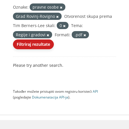
Oznake:
pravne osobe
Grad Rovinj-Rovigno
Otvorenost skupa prema
Tim Berners-Lee skali:
0
Tema:
Regije i gradovi
Formati:
.pdf
Filtriraj rezultate
Please try another search.
Također možete pristupiti ovom registru koristeći
API
(pogledajte
Dokumenаtаcijа API-jа
).