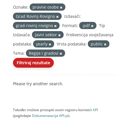
Oznake:
pravne osobe
Grad Rovinj-Rovigno
Izdavači:
grad-rovinj-rovigno
Formati:
.pdf
Tip
Izdavača:
Javni sektor
Frekvencija osvježavanja
podataka:
yearly
Vrsta podataka:
public
Tema:
Regije i gradovi
Filtriraj rezultate
Please try another search.
Također možete pristupiti ovom registru koristeći
API
(pogledajte
Dokumenаtаcijа API-jа
).