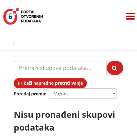
Preskoči
na
sadržaj
Skupovi podаtаkа
Prikaži napredno pretraživanje
Poredaj prema
Nisu pronađeni skupovi
podataka