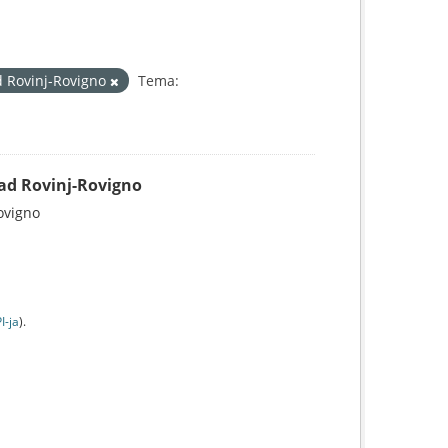
 Rovinj-Rovigno
Tema:
Grad Rovinj-Rovigno
Rovigno
I-jа
).