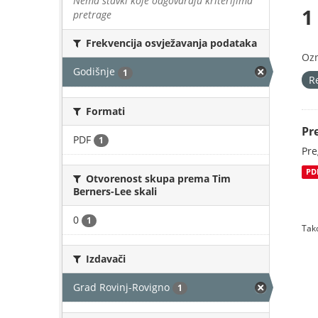
Nema stavki koje odgovaraju kriterijima
1
pretrage
Frekvencija osvježavanja podataka
Oz
Godišnje
1
R
Formati
Pr
PDF
1
Pre
PD
Otvorenost skupa prema Tim
Berners-Lee skali
0
1
Tako
Izdavači
Grad Rovinj-Rovigno
1