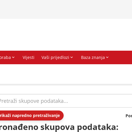
rikaži napredno pretraživanje
Po
ronađeno skupova podataka: