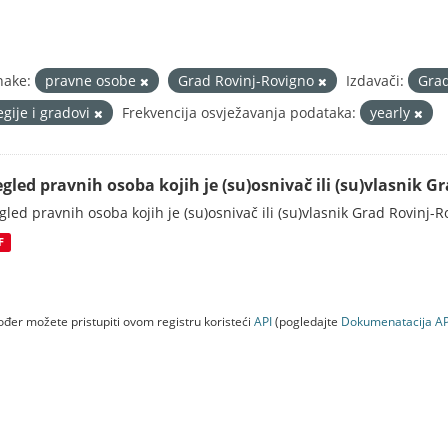
nake:
pravne osobe
Grad Rovinj-Rovigno
Izdavači:
Grad
egije i gradovi
Frekvencija osvježavanja podataka:
yearly
egled pravnih osoba kojih je (su)osnivač ili (su)vlasnik 
gled pravnih osoba kojih je (su)osnivač ili (su)vlasnik Grad Rovinj-
F
đer možete pristupiti ovom registru koristeći
API
(pogledajte
Dokumenаtаcijа AP