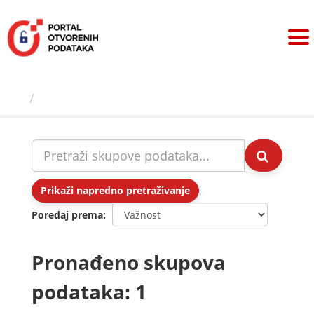
Preskoči
na
sadržaj
Skupovi podаtаkа
Prikaži napredno pretraživanje
Poredaj prema
Pronađeno skupova
podataka: 1