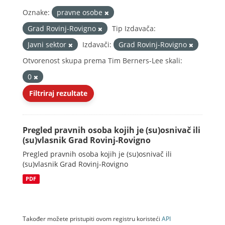
Oznake:
pravne osobe
Grad Rovinj-Rovigno
Tip Izdavača:
Javni sektor
Izdavači:
Grad Rovinj-Rovigno
Otvorenost skupa prema Tim Berners-Lee skali:
0
Filtriraj rezultate
Pregled pravnih osoba kojih je (su)osnivač ili
(su)vlasnik Grad Rovinj-Rovigno
Pregled pravnih osoba kojih je (su)osnivač ili
(su)vlasnik Grad Rovinj-Rovigno
PDF
Također možete pristupiti ovom registru koristeći
API