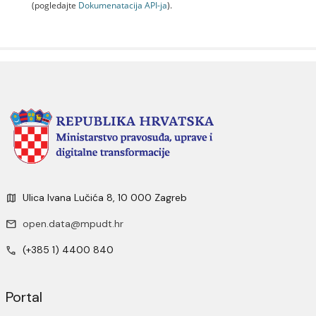
(pogledajte
Dokumenаtаcijа API-jа
).