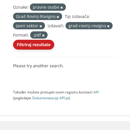
Oznake:
pravne osobe
Grad Rovinj-Rovigno
Tip Izdavača:
Javni sektor
Izdavači:
grad-rovinj-rovigno
Formati:
.pdf
Filtriraj rezultate
Please try another search.
Također možete pristupiti ovom registru koristeći
API
(pogledajte
Dokumenаtаcijа API-jа
).