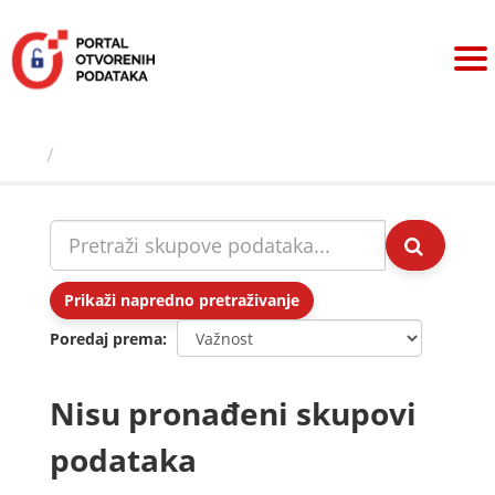
Preskoči
na
sadržaj
Skupovi podаtаkа
Prikaži napredno pretraživanje
Poredaj prema
Nisu pronađeni skupovi
podataka