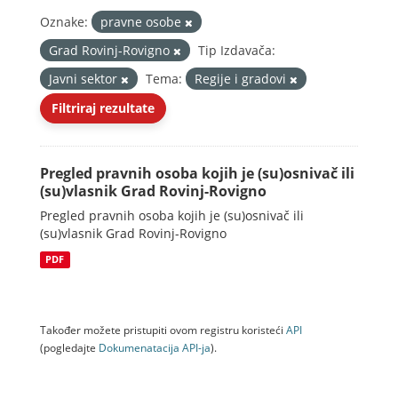
Oznake:
pravne osobe
Grad Rovinj-Rovigno
Tip Izdavača:
Javni sektor
Tema:
Regije i gradovi
Filtriraj rezultate
Pregled pravnih osoba kojih je (su)osnivač ili
(su)vlasnik Grad Rovinj-Rovigno
Pregled pravnih osoba kojih je (su)osnivač ili
(su)vlasnik Grad Rovinj-Rovigno
PDF
Također možete pristupiti ovom registru koristeći
API
(pogledajte
Dokumenаtаcijа API-jа
).