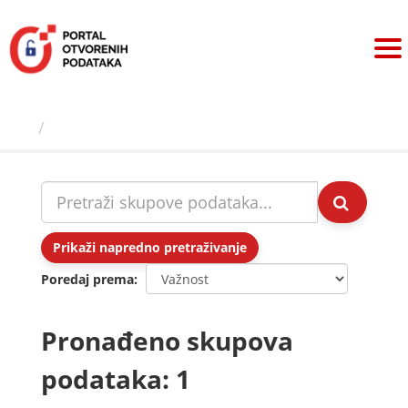
Preskoči
na
sadržaj
Skupovi podаtаkа
Prikaži napredno pretraživanje
Poredaj prema
Pronađeno skupova
podataka: 1