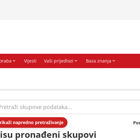
rikaži napredno pretraživanje
Po
isu pronađeni skupovi