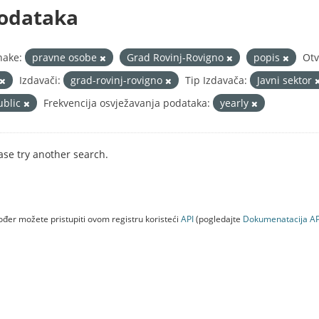
odataka
nake:
pravne osobe
Grad Rovinj-Rovigno
popis
Otv
Izdavači:
grad-rovinj-rovigno
Tip Izdavača:
Javni sektor
ublic
Frekvencija osvježavanja podataka:
yearly
ase try another search.
đer možete pristupiti ovom registru koristeći
API
(pogledajte
Dokumenаtаcijа AP