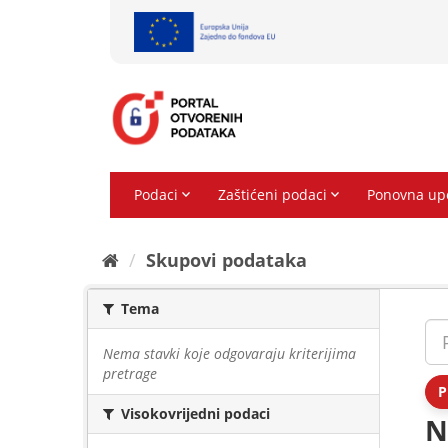
Preskoči
na
sadržaj
Skupovi podаtаkа
Tema
Nema stavki koje odgovaraju kriterijima
pretrage
P
Visokovrijedni podaci
N