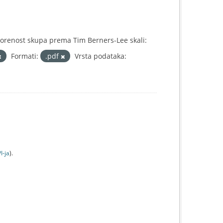
orenost skupa prema Tim Berners-Lee skali:
Formati:
.pdf
Vrsta podataka:
I-jа
).