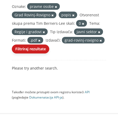
Oznake:
pravne osobe
Grad Rovinj-Rovigno
popis
Otvorenost
skupa prema Tim Berners-Lee skali:
0
Tema:
Regije i gradovi
Tip Izdavača:
Javni sektor
Formati:
.pdf
Izdavači:
grad-rovinj-rovigno
Filtriraj rezultate
Please try another search.
Također možete pristupiti ovom registru koristeći
API
(pogledajte
Dokumenаtаcijа API-jа
).