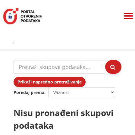
Preskoči
na
sadržaj
Skupovi podаtаkа
Prikaži napredno pretraživanje
Poredaj prema
Nisu pronađeni skupovi
podataka