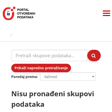
Preskoči
na
sadržaj
Skupovi podаtаkа
Prikaži napredno pretraživanje
Poredaj prema
Nisu pronađeni skupovi
podataka