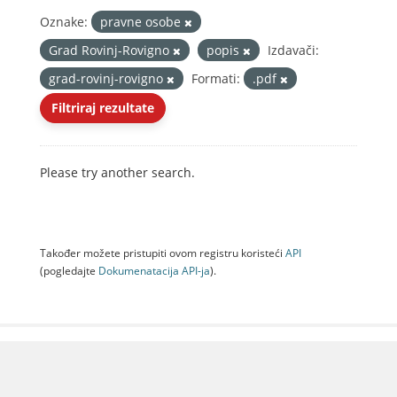
Oznake:
pravne osobe
Grad Rovinj-Rovigno
popis
Izdavači:
grad-rovinj-rovigno
Formati:
.pdf
Filtriraj rezultate
Please try another search.
Također možete pristupiti ovom registru koristeći
API
(pogledajte
Dokumenаtаcijа API-jа
).