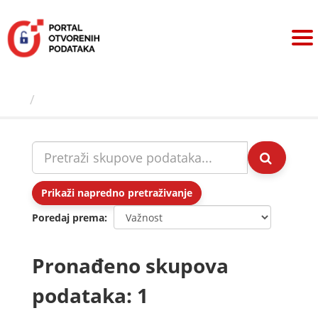
Preskoči
na
sadržaj
Skupovi podаtаkа
Prikaži napredno pretraživanje
Poredaj prema
Pronađeno skupova
podataka: 1