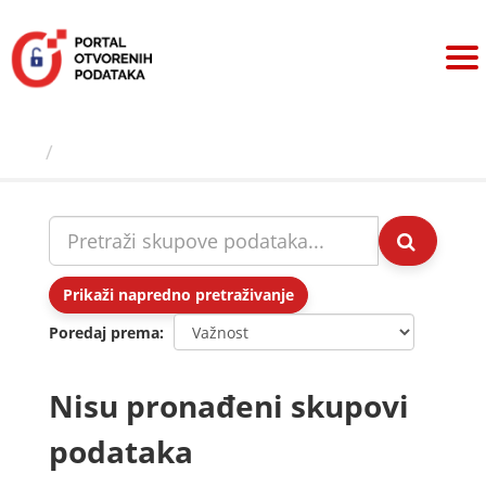
Preskoči
na
sadržaj
Skupovi podаtаkа
Prikaži napredno pretraživanje
Poredaj prema
Nisu pronađeni skupovi
podataka