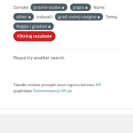
Oznake:
pravne osobe
popis
None:
other
Izdavači:
grad-rovinj-rovigno
Tema:
Regije i gradovi
Filtriraj rezultate
Please try another search.
Također možete pristupiti ovom registru koristeći
API
(pogledajte
Dokumenаtаcijа API-jа
).