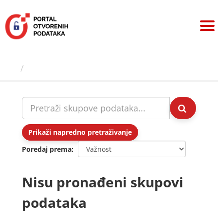
Preskoči
na
sadržaj
Skupovi podаtаkа
Prikaži napredno pretraživanje
Poredaj prema
Nisu pronađeni skupovi
podataka