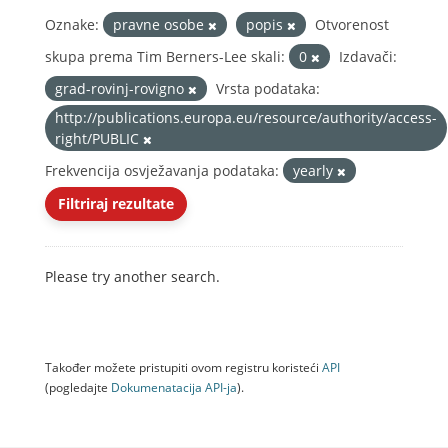
Oznake:
pravne osobe
popis
Otvorenost
skupa prema Tim Berners-Lee skali:
0
Izdavači:
grad-rovinj-rovigno
Vrsta podataka:
http://publications.europa.eu/resource/authority/access-
right/PUBLIC
Frekvencija osvježavanja podataka:
yearly
Filtriraj rezultate
Please try another search.
Također možete pristupiti ovom registru koristeći
API
(pogledajte
Dokumenаtаcijа API-jа
).