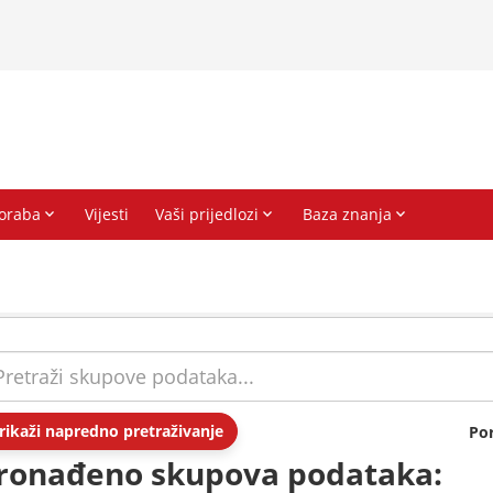
rikaži napredno pretraživanje
Po
ronađeno skupova podataka: