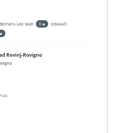
erners-Lee skali:
0
Izdavači:
Grad Rovinj-Rovigno
Rovigno
I-jа
).