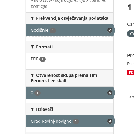
Nema stavki koje odgovaraju kriterijima
1
pretrage
Frekvencija osvježavanja podataka
Oz
Godišnje
1
G
Formati
Pr
PDF
1
Pre
PD
Otvorenost skupa prema Tim
Berners-Lee skali
0
1
Tako
Izdavači
Grad Rovinj-Rovigno
1