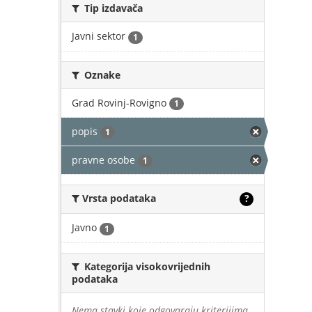
Tip izdavača
Javni sektor
1
Oznake
Grad Rovinj-Rovigno
1
popis
1
pravne osobe
1
Vrsta podataka
?
Javno
1
Kategorija visokovrijednih
podataka
Nema stavki koje odgovaraju kriterijima