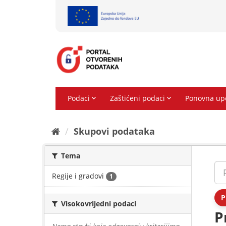
Preskoči
na
sadržaj
Skupovi podаtаkа
Tema
Regije i gradovi
1
P
Visokovrijedni podaci
P