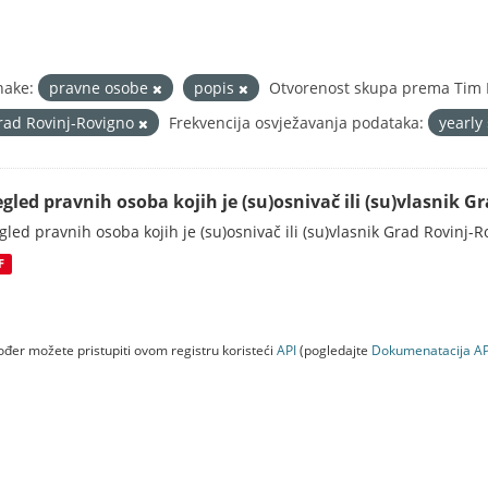
nake:
pravne osobe
popis
Otvorenost skupa prema Tim B
rad Rovinj-Rovigno
Frekvencija osvježavanja podataka:
yearly
egled pravnih osoba kojih je (su)osnivač ili (su)vlasnik 
gled pravnih osoba kojih je (su)osnivač ili (su)vlasnik Grad Rovinj-
F
đer možete pristupiti ovom registru koristeći
API
(pogledajte
Dokumenаtаcijа AP