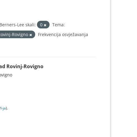
erners-Lee skali:
0
Tema:
Rovinj-Rovigno
Frekvencija osvježavanja
Grad Rovinj-Rovigno
Rovigno
I-jа
).