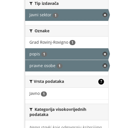
Tip izdavača
Javni sektor
1
Oznake
Grad Rovinj-Rovigno
1
popis
1
pravne osobe
1
Vrsta podataka
?
Javno
1
Kategorija visokovrijednih
podataka
Nema stavki koje odgovaraju kriterijima