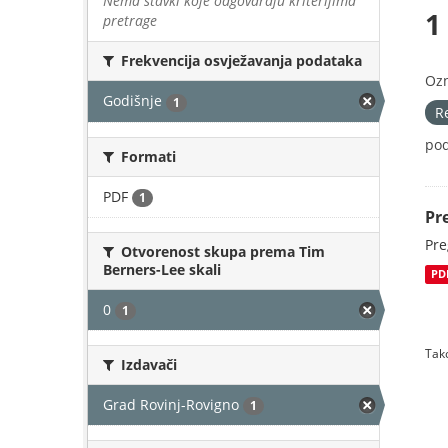
Nema stavki koje odgovaraju kriterijima
1
pretrage
Frekvencija osvježavanja podataka
Oz
Godišnje
1
R
pod
Formati
PDF
1
Pr
Pre
Otvorenost skupa prema Tim
Berners-Lee skali
PD
0
1
Tako
Izdavači
Grad Rovinj-Rovigno
1