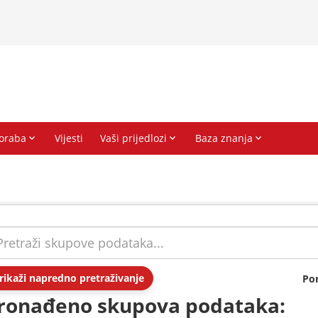
rikaži napredno pretraživanje
Po
ronađeno skupova podataka: