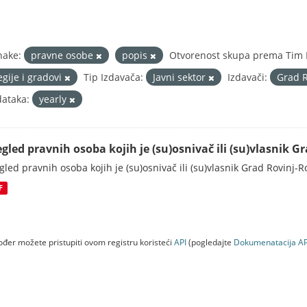
nake:
pravne osobe
popis
Otvorenost skupa prema Tim B
egije i gradovi
Tip Izdavača:
Javni sektor
Izdavači:
Grad 
ataka:
yearly
egled pravnih osoba kojih je (su)osnivač ili (su)vlasnik 
gled pravnih osoba kojih je (su)osnivač ili (su)vlasnik Grad Rovinj-
F
đer možete pristupiti ovom registru koristeći
API
(pogledajte
Dokumenаtаcijа AP