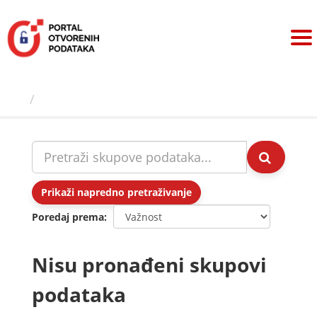
Preskoči
na
sadržaj
Skupovi podаtаkа
Prikaži napredno pretraživanje
Poredaj prema
Nisu pronađeni skupovi
podataka