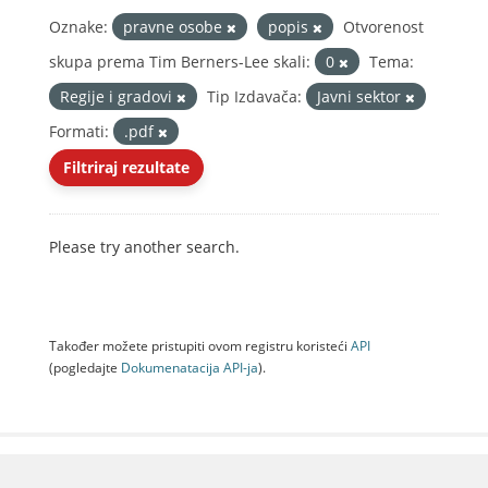
Oznake:
pravne osobe
popis
Otvorenost
skupa prema Tim Berners-Lee skali:
0
Tema:
Regije i gradovi
Tip Izdavača:
Javni sektor
Formati:
.pdf
Filtriraj rezultate
Please try another search.
Također možete pristupiti ovom registru koristeći
API
(pogledajte
Dokumenаtаcijа API-jа
).