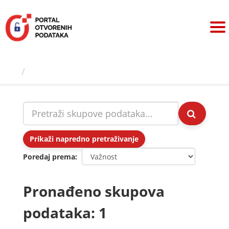
Preskoči
na
sadržaj
Skupovi podаtаkа
Prikaži napredno pretraživanje
Poredaj prema
Pronađeno skupova
podataka: 1