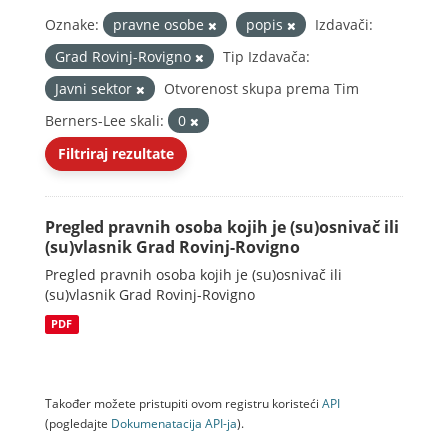
Oznake:
pravne osobe
popis
Izdavači:
Grad Rovinj-Rovigno
Tip Izdavača:
Javni sektor
Otvorenost skupa prema Tim
Berners-Lee skali:
0
Filtriraj rezultate
Pregled pravnih osoba kojih je (su)osnivač ili
(su)vlasnik Grad Rovinj-Rovigno
Pregled pravnih osoba kojih je (su)osnivač ili
(su)vlasnik Grad Rovinj-Rovigno
PDF
Također možete pristupiti ovom registru koristeći
API
(pogledajte
Dokumenаtаcijа API-jа
).