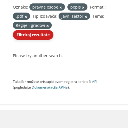
Oznake:
pravne osobe
popis
Formati:
.pdf
Tip Izdavača:
Javni sektor
Tema:
Regije i gradovi
Filtriraj rezultate
Please try another search.
Također možete pristupiti ovom registru koristeći
API
(pogledajte
Dokumenаtаcijа API-jа
).