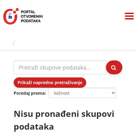
Preskoči
na
sadržaj
Skupovi podаtаkа
Prikaži napredno pretraživanje
Poredaj prema
Nisu pronađeni skupovi
podataka