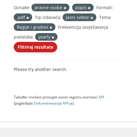
Oznake:
pravne osobe
popis
Formati:
.pdf
Tip Izdavača:
Javni sektor
Tema:
Regije i gradovi
Frekvencija osvježavanja
podataka:
yearly
Filtriraj rezultate
Please try another search.
Također možete pristupiti ovom registru koristeći
API
(pogledajte
Dokumenаtаcijа API-jа
).