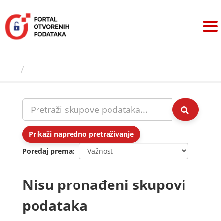
Preskoči
na
sadržaj
Skupovi podаtаkа
Prikaži napredno pretraživanje
Poredaj prema
Nisu pronađeni skupovi
podataka