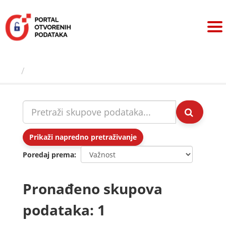
Preskoči
na
sadržaj
Skupovi podаtаkа
Prikaži napredno pretraživanje
Poredaj prema
Pronađeno skupova
podataka: 1