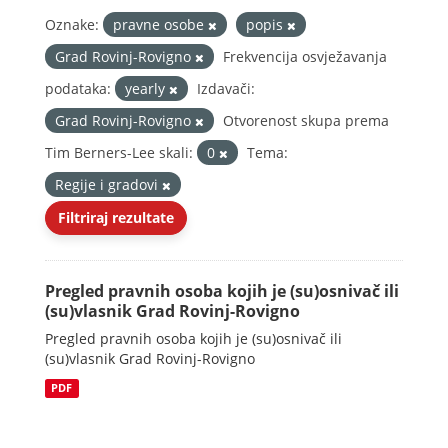
Oznake:
pravne osobe
popis
Grad Rovinj-Rovigno
Frekvencija osvježavanja
podataka:
yearly
Izdavači:
Grad Rovinj-Rovigno
Otvorenost skupa prema
Tim Berners-Lee skali:
0
Tema:
Regije i gradovi
Filtriraj rezultate
Pregled pravnih osoba kojih je (su)osnivač ili
(su)vlasnik Grad Rovinj-Rovigno
Pregled pravnih osoba kojih je (su)osnivač ili
(su)vlasnik Grad Rovinj-Rovigno
PDF