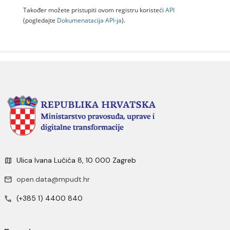
Također možete pristupiti ovom registru koristeći
API
(pogledajte
Dokumenаtаcijа API-jа
).