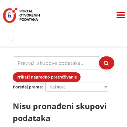
Preskoči
na
sadržaj
Skupovi podаtаkа
Prikaži napredno pretraživanje
Poredaj prema
Nisu pronađeni skupovi
podataka