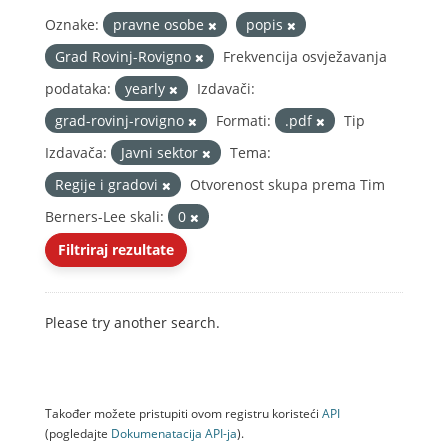
Oznake:
pravne osobe
popis
Grad Rovinj-Rovigno
Frekvencija osvježavanja
podataka:
yearly
Izdavači:
grad-rovinj-rovigno
Formati:
.pdf
Tip
Izdavača:
Javni sektor
Tema:
Regije i gradovi
Otvorenost skupa prema Tim
Berners-Lee skali:
0
Filtriraj rezultate
Please try another search.
Također možete pristupiti ovom registru koristeći
API
(pogledajte
Dokumenаtаcijа API-jа
).